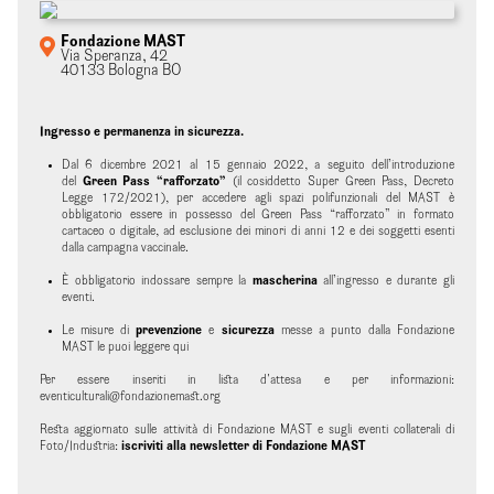
Fondazione MAST
Via Speranza, 42
40133 Bologna BO
Ingresso e permanenza in sicurezza.
Dal 6 dicembre 2021 al 15 gennaio 2022, a seguito dell’introduzione
del
Green Pass “rafforzato”
(il cosiddetto Super Green Pass,
Decreto
Legge 172/2021
), per accedere agli spazi polifunzionali del MAST è
obbligatorio essere in possesso del Green Pass “rafforzato” in formato
cartaceo o digitale, ad esclusione dei minori di anni 12 e dei soggetti esenti
dalla campagna vaccinale.
È obbligatorio indossare sempre la
mascherina
all’ingresso e durante gli
eventi.
Le misure di
prevenzione
e
sicurezza
messe a punto dalla Fondazione
MAST le puoi leggere
qui
Per essere inseriti in lista d'attesa e per informazioni:
eventiculturali@fondazionemast.org
Resta aggiornato sulle attività di Fondazione MAST e sugli eventi collaterali di
Foto/Industria:
iscriviti alla newsletter di Fondazione MAST