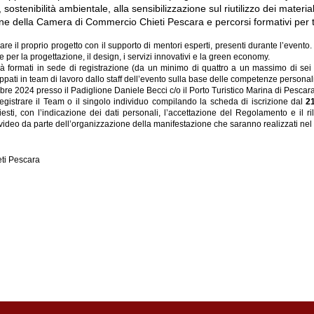
ostenibilità ambientale, alla sensibilizzazione sul riutilizzo dei material
ne della Camera di Commercio Chieti Pescara e percorsi formativi per tut
e il proprio progetto con il supporto di mentori esperti, presenti durante l’even
er la progettazione, il design, i servizi innovativi e la green economy.
à formati in sede di registrazione (da un minimo di quattro a un massimo di sei
uppati in team di lavoro dallo staff dell’evento sulla base delle competenze personali
re 2024 presso il Padiglione Daniele Becci c/o il Porto Turistico Marina di Pesc
registrare il Team o il singolo individuo compilando la scheda di iscrizione dal
2
chiesti, con l’indicazione dei dati personali, l’accettazione del Regolamento e il 
 video da parte dell’organizzazione della manifestazione che saranno realizzati nel c
ti Pescara