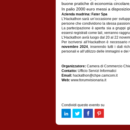
buone pratiche di economia circolare, s
In palio 2000 euro messi a disposizio
Azienda madrina: Fater Spa
L’Hackathon sarà un’occasione per sviluppar
persone che condividono la stessa passione p
La partecipazione è aperta sia a gruppi gi
essersi registrati come tali, verranno raggr
L’Hackathon avrà luogo dal 20 al 22 novemb
Per iscriversi all’Hackathon è necessario 
novembre 2024
, inserendo tutti i dati ri
personali e all’utilizzo delle immagini e dei
Organizzatore:
Camera di Commercio Chie
Contatto:
Ufficio Servizi Informatici
Email:
hackathon@chpe.camcom.it
Web:
www.forumvisionaria.it
Condividi questo evento su